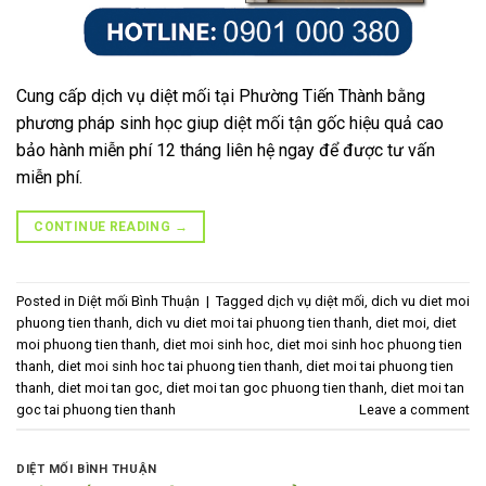
Cung cấp dịch vụ diệt mối tại Phường Tiến Thành bằng
phương pháp sinh học giup diệt mối tận gốc hiệu quả cao
bảo hành miễn phí 12 tháng liên hệ ngay để được tư vấn
miễn phí.
CONTINUE READING
→
Posted in
Diệt mối Bình Thuận
|
Tagged
dịch vụ diệt mối
,
dich vu diet moi
phuong tien thanh
,
dich vu diet moi tai phuong tien thanh
,
diet moi
,
diet
moi phuong tien thanh
,
diet moi sinh hoc
,
diet moi sinh hoc phuong tien
thanh
,
diet moi sinh hoc tai phuong tien thanh
,
diet moi tai phuong tien
thanh
,
diet moi tan goc
,
diet moi tan goc phuong tien thanh
,
diet moi tan
goc tai phuong tien thanh
Leave a comment
DIỆT MỐI BÌNH THUẬN