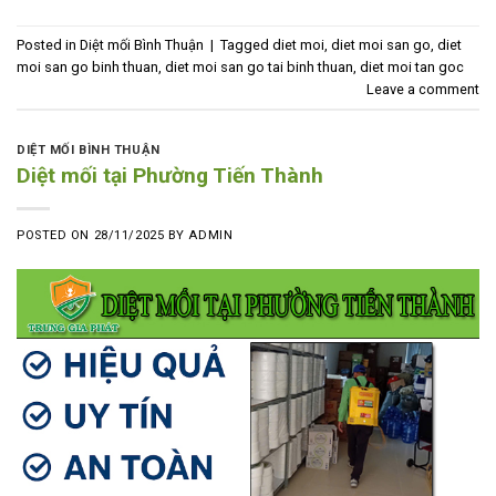
Posted in
Diệt mối Bình Thuận
|
Tagged
diet moi
,
diet moi san go
,
diet
moi san go binh thuan
,
diet moi san go tai binh thuan
,
diet moi tan goc
Leave a comment
DIỆT MỐI BÌNH THUẬN
Diệt mối tại Phường Tiến Thành
POSTED ON
28/11/2025
BY
ADMIN