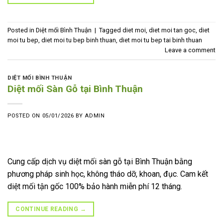
Posted in
Diệt mối Bình Thuận
|
Tagged
diet moi
,
diet moi tan goc
,
diet
moi tu bep
,
diet moi tu bep binh thuan
,
diet moi tu bep tai binh thuan
Leave a comment
DIỆT MỐI BÌNH THUẬN
Diệt mối Sàn Gỗ tại Bình Thuận
POSTED ON
05/01/2026
BY
ADMIN
Cung cấp dịch vụ diệt mối sàn gỗ tại Bình Thuận bằng
phương pháp sinh học, không tháo dỡ, khoan, đục. Cam kết
diệt mối tận gốc 100% bảo hành miễn phí 12 tháng.
CONTINUE READING
→