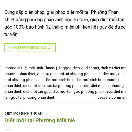
Cung cấp biện pháp, giải pháp diệt mối tại Phường Phan
Thiết bằng phương pháp sinh học an toàn, giúp diệt mối tận
gốc 100% bảo hành 12 tháng miễn phí liên hệ ngay để được
tư vấn.
CONTINUE READING
→
Posted in
Diệt mối Bình Thuận
|
Tagged
dịch vụ diệt mối
,
dich vu diet moi
phuong phan thiet
,
dich vu diet moi tai phuong phan thiet
,
diet moi
,
diet
moi phuong phan thiet
,
diet moi sinh hoc
,
diet moi sinh hoc phuong
phan thiet
,
diet moi sinh hoc tai phuong phan thiet
,
diet moi tai phuong
phan thiet
,
diet moi tan goc
,
diet moi tan goc phuong phan thiet
,
diet moi
tan goc tai phuong phan thiet
Leave a comment
DIỆT MỐI BÌNH THUẬN
Diệt mối tại Phường Mũi Né