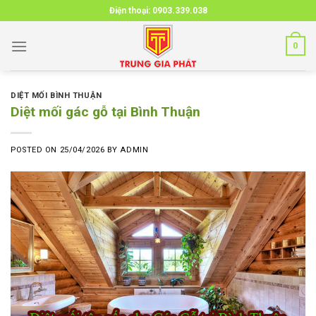
Skip
Điện thoại:
0903.339.038
to
content
0
DIỆT MỐI BÌNH THUẬN
Diệt mối gác gỗ tại Bình Thuận
POSTED ON
25/04/2026
BY
ADMIN