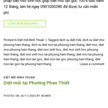
pháp diệt mối sinh học giúp diệt mối tận gốc 100% bảo hành
12 tháng, liên hệ ngay 0901000380 để được tư vấn miễn
phí.
CONTINUE READING
→
Posted in
Diệt mối Bình Thuận
|
Tagged
dịch vụ diệt mối
,
dich vu diet moi
phuong ham thang
,
dich vu diet moi tai phuong ham thang
,
diet moi
,
diet
moi phuong ham thang
,
diet moi sinh hoc
,
diet moi sinh hoc phuong
ham thang
,
diet moi sinh hoc tai phuong ham thang
,
diet moi tai phuong
ham thang
,
diet moi tan goc
,
diet moi tan goc phuong ham thang
,
diet
moi tan goc tai phuong ham thang
Leave a comment
DIỆT MỐI BÌNH THUẬN
Diệt mối tại Phường Phan Thiết
POSTED ON
25/11/2025
BY
ADMIN