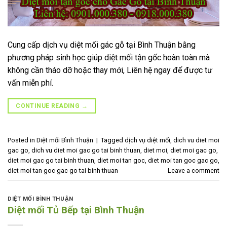
Cung cấp dịch vụ diệt mối gác gỗ tại Bình Thuận bằng
phương pháp sinh học giúp diệt mối tận gốc hoàn toàn mà
không cần tháo dỡ hoặc thay mới, Liên hệ ngay để được tư
vấn miễn phí.
CONTINUE READING
→
Posted in
Diệt mối Bình Thuận
|
Tagged
dịch vụ diệt mối
,
dich vu diet moi
gac go
,
dich vu diet moi gac go tai binh thuan
,
diet moi
,
diet moi gac go
,
diet moi gac go tai binh thuan
,
diet moi tan goc
,
diet moi tan goc gac go
,
diet moi tan goc gac go tai binh thuan
Leave a comment
DIỆT MỐI BÌNH THUẬN
Diệt mối Tủ Bếp tại Bình Thuận