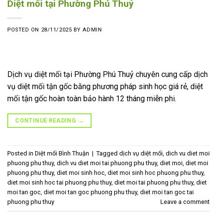
Diệt mối tại Phường Phú Thuỷ
POSTED ON
28/11/2025
BY
ADMIN
Dịch vụ diệt mối tại Phường Phú Thuỷ chuyên cung cấp dịch
vụ diệt mối tận gốc bằng phương pháp sinh học giá rẻ, diệt
mối tận gốc hoàn toàn bảo hành 12 tháng miễn phi.
CONTINUE READING
→
Posted in
Diệt mối Bình Thuận
|
Tagged
dịch vụ diệt mối
,
dich vu diet moi
phuong phu thuy
,
dich vu diet moi tai phuong phu thuy
,
diet moi
,
diet moi
phuong phu thuy
,
diet moi sinh hoc
,
diet moi sinh hoc phuong phu thuy
,
diet moi sinh hoc tai phuong phu thuy
,
diet moi tai phuong phu thuy
,
diet
moi tan goc
,
diet moi tan goc phuong phu thuy
,
diet moi tan goc tai
phuong phu thuy
Leave a comment