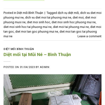
Posted in
Diệt mối Bình Thuận
|
Tagged
dịch vụ diệt mối
,
dich vu diet moi
phuong mui ne
,
dich vu diet moi tai phuong mui ne
,
diet moi
,
diet moi
phuong muoi ne
,
diet moi sinh hoc
,
diet moi sinh hoc phuong mui ne
,
diet moi sinh hoc tai phuong mui ne
,
diet moi tai phuong mui ne
,
diet moi
tan goc
,
diet moi tan goc phuong mui ne
,
diet moi tan goc tai phuong
mui ne
Leave a comment
DIỆT MỐI BÌNH THUẬN
Diệt mối tại Mũi Né – Bình Thuận
POSTED ON
01/04/2023
BY
ADMIN