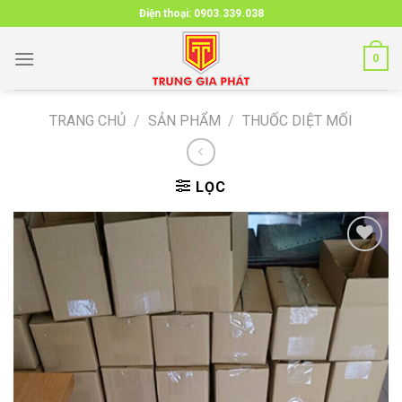
Skip
Điện thoại:
0903.339.038
to
content
0
TRANG CHỦ
/
SẢN PHẨM
/
THUỐC DIỆT MỐI
LỌC
Add to
wishlist