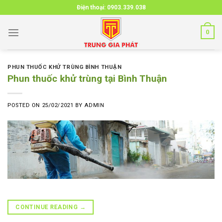
Skip
Điện thoại:
0903.339.038
to
content
0
PHUN THUỐC KHỬ TRÙNG BÌNH THUẬN
Phun thuốc khử trùng tại Bình Thuận
POSTED ON
25/02/2021
BY
ADMIN
CONTINUE READING
→