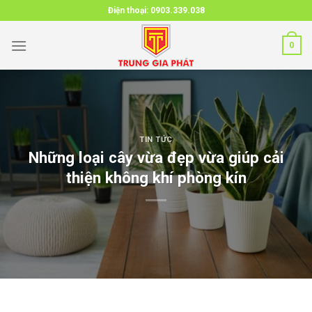
Skip
Điện thoại:
0903.339.038
to
content
0
TIN TỨC
Những loại cây vừa đẹp vừa giúp cải
thiện không khí phòng kín