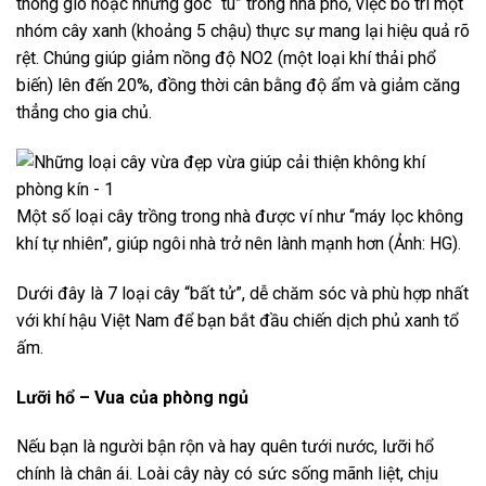
thông gió hoặc những góc “tù” trong nhà phố, việc bố trí một
nhóm cây xanh (khoảng 5 chậu) thực sự mang lại hiệu quả rõ
rệt. Chúng giúp giảm nồng độ NO2 (một loại khí thải phổ
biến) lên đến 20%, đồng thời cân bằng độ ẩm và giảm căng
thẳng cho gia chủ.
Một số loại cây trồng trong nhà được ví như “máy lọc không
khí tự nhiên”, giúp ngôi nhà trở nên lành mạnh hơn (Ảnh: HG).
Dưới đây là 7 loại cây “bất tử”, dễ chăm sóc và phù hợp nhất
với khí hậu Việt Nam để bạn bắt đầu chiến dịch phủ xanh tổ
ấm.
Lưỡi hổ – Vua của phòng ngủ
Nếu bạn là người bận rộn và hay quên tưới nước, lưỡi hổ
chính là chân ái. Loài cây này có sức sống mãnh liệt, chịu