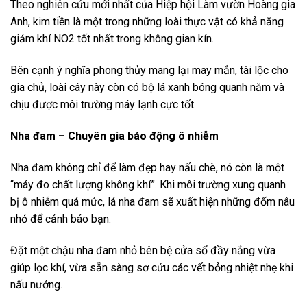
Theo nghiên cứu mới nhất của Hiệp hội Làm vườn Hoàng gia
Anh, kim tiền là một trong những loài thực vật có khả năng
giảm khí NO2 tốt nhất trong không gian kín.
Bên cạnh ý nghĩa phong thủy mang lại may mắn, tài lộc cho
gia chủ, loài cây này còn có bộ lá xanh bóng quanh năm và
chịu được môi trường máy lạnh cực tốt.
Nha đam – Chuyên gia báo động ô nhiễm
Nha đam không chỉ để làm đẹp hay nấu chè, nó còn là một
“máy đo chất lượng không khí”. Khi môi trường xung quanh
bị ô nhiễm quá mức, lá nha đam sẽ xuất hiện những đốm nâu
nhỏ để cảnh báo bạn.
Đặt một chậu nha đam nhỏ bên bệ cửa sổ đầy nắng vừa
giúp lọc khí, vừa sẵn sàng sơ cứu các vết bỏng nhiệt nhẹ khi
nấu nướng.