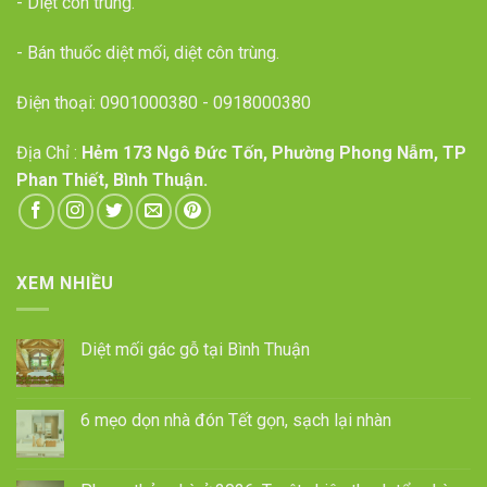
- Diệt côn trùng.
- Bán thuốc diệt mối, diệt côn trùng.
Điện thoại:
0901000380
-
0918000380
Địa Chỉ :
Hẻm 173 Ngô Đức Tốn, Phường Phong Nẫm, TP
Phan Thiết, Bình Thuận.
XEM NHIỀU
Diệt mối gác gỗ tại Bình Thuận
6 mẹo dọn nhà đón Tết gọn, sạch lại nhàn