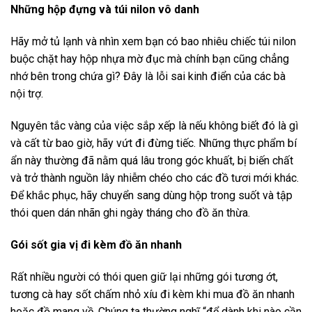
Những hộp đựng và túi nilon vô danh
Hãy mở tủ lạnh và nhìn xem bạn có bao nhiêu chiếc túi nilon
buộc chặt hay hộp nhựa mờ đục mà chính bạn cũng chẳng
nhớ bên trong chứa gì? Đây là lỗi sai kinh điển của các bà
nội trợ.
Nguyên tắc vàng của việc sắp xếp là nếu không biết đó là gì
và cất từ bao giờ, hãy vứt đi đừng tiếc. Những thực phẩm bí
ẩn này thường đã nằm quá lâu trong góc khuất, bị biến chất
và trở thành nguồn lây nhiễm chéo cho các đồ tươi mới khác.
Để khắc phục, hãy chuyển sang dùng hộp trong suốt và tập
thói quen dán nhãn ghi ngày tháng cho đồ ăn thừa.
Gói sốt gia vị đi kèm đồ ăn nhanh
Rất nhiều người có thói quen giữ lại những gói tương ớt,
tương cà hay sốt chấm nhỏ xíu đi kèm khi mua đồ ăn nhanh
hoặc đồ mang về. Chúng ta thường nghĩ “để dành khi nào cần