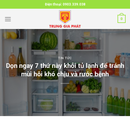
Skip
Điện thoại:
0903.339.038
to
content
0
TIN TỨC
Dọn ngay 7 thứ này khỏi tủ lạnh để tránh
mùi hôi khó chịu và rước bệnh