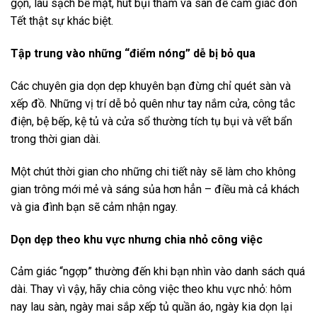
gọn, lau sạch bề mặt, hút bụi thảm và sàn để cảm giác đón
Tết thật sự khác biệt.
Tập trung vào những “điểm nóng” dễ bị bỏ qua
Các chuyên gia dọn dẹp khuyên bạn đừng chỉ quét sàn và
xếp đồ. Những vị trí dễ bỏ quên như tay nắm cửa, công tắc
điện, bệ bếp, kệ tủ và cửa sổ thường tích tụ bụi và vết bẩn
trong thời gian dài.
Một chút thời gian cho những chi tiết này sẽ làm cho không
gian trông mới mẻ và sáng sủa hơn hẳn – điều mà cả khách
và gia đình bạn sẽ cảm nhận ngay.
Dọn dẹp theo khu vực nhưng chia nhỏ công việc
Cảm giác “ngợp” thường đến khi bạn nhìn vào danh sách quá
dài. Thay vì vậy, hãy chia công việc theo khu vực nhỏ: hôm
nay lau sàn, ngày mai sắp xếp tủ quần áo, ngày kia dọn lại