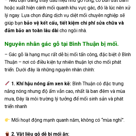
– Nếu bạn đang thấy dấu hiệu như gỗ rỗng, có bùn đất bám
hoặc xuất hiện cánh mối quanh khu vực gác, đó là lúc nên xử
lý ngay. Lựa chọn đúng dịch vụ diệt mối chuyên nghiệp sẽ
giúp bạn
bảo vệ kết cấu, tiết kiệm chi phí sửa chữa và
đảm bảo an toàn lâu dài
cho ngôi nhà.
Nguyên nhân gác gỗ tại Bình Thuận bị mối.
– Gác gỗ là hạng mục rất dễ bị mối tấn công, đặc biệt ở Bình
Thuận – nơi có điều kiện tự nhiên thuận lợi cho mối phát
triển. Dưới đây là những nguyên nhân chính:
1. Khí hậu nóng ẩm xen kẽ:
Bình Thuận có đặc trưng
nắng nóng nhưng độ ẩm vẫn cao, nhất là ban đêm và mùa
mưa, Đây là môi trường lý tưởng để mối sinh sản và phát
triển nhanh
Mối hoạt động mạnh quanh năm, không có “mùa nghỉ”.
2. Vật liệu gỗ dễ bị mối ăn: