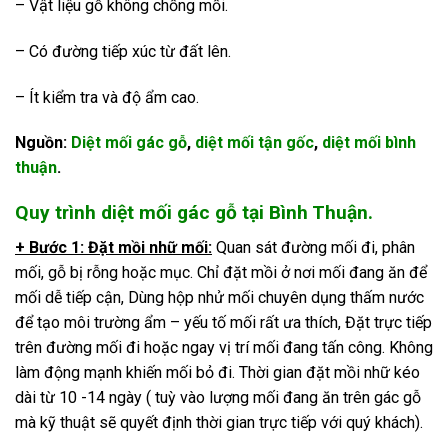
– Vật liệu gỗ không chống mối.
– Có đường tiếp xúc từ đất lên.
– Ít kiểm tra và độ ẩm cao.
Nguồn:
Diệt mối gác gỗ
,
diệt mối tận gốc
,
diệt mối bình
thuận
.
Quy trình diệt mối gác gỗ tại Bình Thuận.
+ Bước 1: Đặt mồi nhữ mối:
Quan sát đường mối đi, phân
mối, gỗ bị rỗng hoặc mục. Chỉ đặt mồi ở nơi mối đang ăn để
mối dễ tiếp cận, Dùng hộp nhử mối chuyên dụng thấm nước
để tạo môi trường ẩm – yếu tố mối rất ưa thích, Đặt trực tiếp
trên đường mối đi hoặc ngay vị trí mối đang tấn công. Không
làm động mạnh khiến mối bỏ đi. Thời gian đặt mồi nhữ kéo
dài từ 10 -14 ngày ( tuỳ vào lượng mối đang ăn trên gác gỗ
mà kỹ thuật sẽ quyết định thời gian trực tiếp với quý khách).