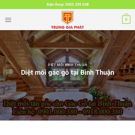
Skip
Điện thoại:
0903.339.038
to
content
0
DIỆT MỐI BÌNH THUẬN
Diệt mối gác gỗ tại Bình Thuận