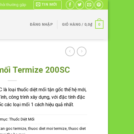
TIN MỚI
 hỏi thường gặp
0
ĐĂNG NHẬP
GIỎ HÀNG /
0,0
₫
mối Termize 200SC
là loại thuốc diệt mối tận gốc thế hệ mới,
ình, công trình xây dựng, với đặc tính đặc
gốc các loại mối 1 cách hiệu quả nhất.
 mục:
Thuốc Diệt Mối
tan goc termize
,
thuoc diet moi termize
,
thuoc diet