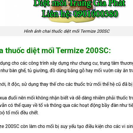
Hình ảnh chai thuốc diệt mối Termize 200SC
a thuốc diệt mối Termize 200SC:
dụng cho các công trình xây dựng như chung cư, trung tâm thươn
à như bàn ghế, tủ giường, đồ dùng bằng gỗ hay mối vườn cây ăn tr
ới, ít độc, sử dụng thay thế cho các thuốc trừ mối thế hệ cũ đã 
ua đuổi nên mối không nhận biết và dễ dàng nhiễm phải thuốc tro
ẫn có thể quay về tổ và thông qua các hoạt động bầy đàn như tiếp
bộ tổ mối đều chết.
ze 200SC còn làm cho mối bị suy yếu tạo điều kiện cho các vi sinh