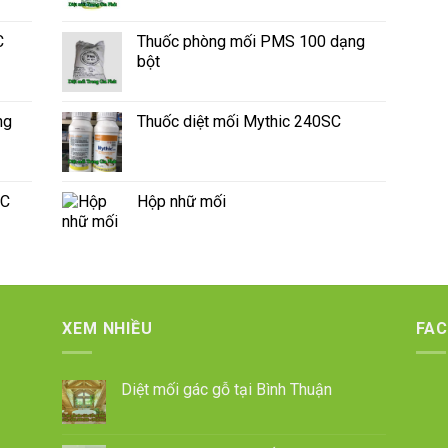
C
Thuốc phòng mối PMS 100 dạng
bột
ng
Thuốc diệt mối Mythic 240SC
SC
Hộp nhữ mối
XEM NHIỀU
FA
Diệt mối gác gỗ tại Bình Thuận