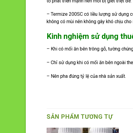
tổ phát triển mạnh nên mối bị giết triệt để.
– Termize 200SC có liều lượng sử dụng cực
không có mùi nên không gây khó chịu cho
Kinh nghiệm sử dụng thu
– Khi có mối ăn bên trông gỗ, tường chún
– Chỉ sử dụng khi có mối ăn bên ngoài th
– Nên pha đúng tỷ lệ của nhà sản xuất.
SẢN PHẨM TƯƠNG TỰ