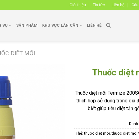
Giới thiệu
Tin tức
Liên hệ
Câu
H VỤ
SẢN PHẨM
KHU VỰC LÂN CẬN
LIÊN HỆ
ỐC DIỆT MỐI
Thuốc diệt 
Thuốc diệt mối Termize 200SC 
Add to
thích hợp sử dụng trong gia đ
wishlist
biết giúp tiêu diệt tận 
Danh
Thẻ:
thuoc diet moi
,
thuoc diet moi 