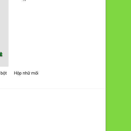
to
Add to
ist
wishlist
 bột
Hộp nhữ mối