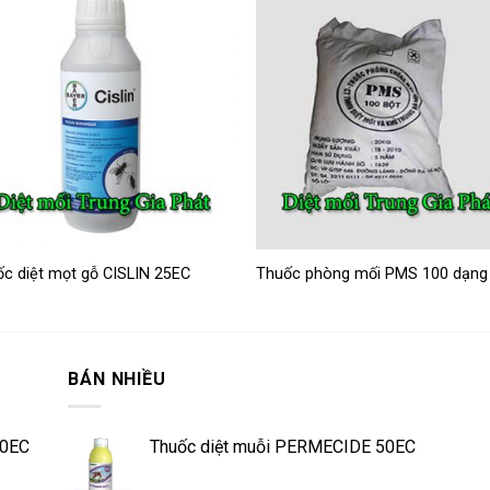
Add to
Add 
wishlist
wishl
c diệt mọt gỗ CISLIN 25EC
Thuốc phòng mối PMS 100 dạng
BÁN NHIỀU
50EC
Thuốc diệt muỗi PERMECIDE 50EC