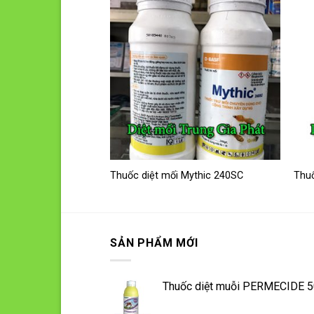
Add to
Add to
wishlist
wishlist
 PMC 90DP
Thuốc diệt mối Mythic 240SC
Thuố
SẢN PHẨM MỚI
Thuốc diệt muỗi PERMECIDE 