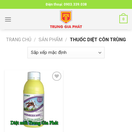
Skip
Điện thoại:
0903.339.038
to
content
0
TRANG CHỦ
/
SẢN PHẨM
/
THUỐC DIỆT CÔN TRÙNG
Add to
wishlist