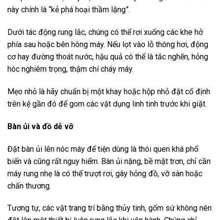
này chính là “kẻ phá hoại thầm lặng”.
Dưới tác động rung lắc, chúng có thể rơi xuống các khe hở
phía sau hoặc bên hông máy. Nếu lọt vào lỗ thông hơi, động
cơ hay đường thoát nước, hậu quả có thể là tắc nghẽn, hỏng
hóc nghiêm trọng, thậm chí cháy máy.
Mẹo nhỏ là hãy chuẩn bị một khay hoặc hộp nhỏ đặt cố định
trên kệ gần đó để gom các vật dụng linh tinh trước khi giặt.
Bàn ủi và đồ dễ vỡ
Đặt bàn ủi lên nóc máy để tiện dùng là thói quen khá phổ
biến và cũng rất nguy hiểm. Bàn ủi nặng, bề mặt trơn, chỉ cần
máy rung nhẹ là có thể trượt rơi, gây hỏng đồ, vỡ sàn hoặc
chấn thương.
Tương tự, các vật trang trí bằng thủy tinh, gốm sứ không nên