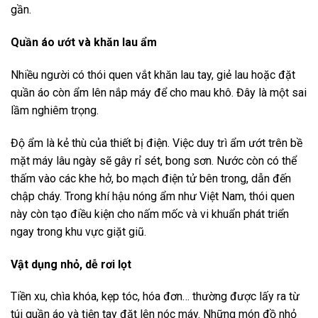
gần.
Quần áo ướt và khăn lau ẩm
Nhiều người có thói quen vắt khăn lau tay, giẻ lau hoặc đặt
quần áo còn ẩm lên nắp máy để cho mau khô. Đây là một sai
lầm nghiêm trọng.
Độ ẩm là kẻ thù của thiết bị điện. Việc duy trì ẩm ướt trên bề
mặt máy lâu ngày sẽ gây rỉ sét, bong sơn. Nước còn có thể
thấm vào các khe hở, bo mạch điện tử bên trong, dẫn đến
chập cháy. Trong khí hậu nóng ẩm như Việt Nam, thói quen
này còn tạo điều kiện cho nấm mốc và vi khuẩn phát triển
ngay trong khu vực giặt giũ.
Vật dụng nhỏ, dễ rơi lọt
Tiền xu, chìa khóa, kẹp tóc, hóa đơn… thường được lấy ra từ
túi quần áo và tiện tay đặt lên nóc máy. Những món đồ nhỏ