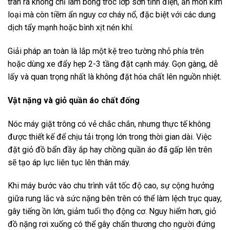
tràn ra không chỉ làm bong tróc lớp sơn tĩnh điện, ăn mòn kim
loại mà còn tiềm ẩn nguy cơ cháy nổ, đặc biệt với các dung
dịch tẩy mạnh hoặc bình xịt nén khí.
Giải pháp an toàn là lắp một kệ treo tường nhỏ phía trên
hoặc dùng xe đẩy hẹp 2-3 tầng đặt cạnh máy. Gọn gàng, dễ
lấy và quan trọng nhất là không đặt hóa chất lên nguồn nhiệt.
Vật nặng và giỏ quần áo chất đống
Nóc máy giặt trông có vẻ chắc chắn, nhưng thực tế không
được thiết kế để chịu tải trọng lớn trong thời gian dài. Việc
đặt giỏ đồ bẩn đầy ắp hay chồng quần áo đã gấp lên trên
sẽ tạo áp lực liên tục lên thân máy.
Khi máy bước vào chu trình vắt tốc độ cao, sự cộng hưởng
giữa rung lắc và sức nặng bên trên có thể làm lệch trục quay,
gây tiếng ồn lớn, giảm tuổi thọ động cơ. Nguy hiểm hơn, giỏ
đồ nặng rơi xuống có thể gây chấn thương cho người đứng