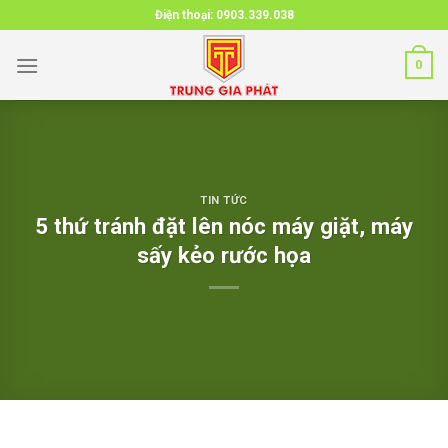
Skip
Điện thoại:
0903.339.038
to
content
0
TIN TỨC
5 thứ tránh đặt lên nóc máy giặt, máy
sấy kẻo rước họa