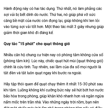
Hành động này có hai tác dụng. Thứ nhất, nó làm phẳng các
sợi vải bị bết dính do nước. Thứ hai, nó giúp phá vỡ sức
căng bề mặt của nước còn đọng lại, giúp không khí len lỏi
vào từng sợi vải tốt hơn. Một thao tác mất 3 giây nhưng giúp
giảm thời gian khô đi đáng kể.
Quy tắc “15 phút” cho quạt thông gió
Nhiều căn hộ chung cư hiện nay có phòng tắm không cửa sổ
(phòng tắm kín). Lúc này, chiếc quạt hút mùi (quạt thông gió)
chính là cứu tinh. Tuy nhiên, sai lầm của đa số mọi người là
tắt đèn và tắt luôn quạt ngay khi bước ra ngoài.
Hãy tập thói quen để quạt chạy thêm ít nhất 15-30 phút sau
khi tắm. Luồng không khí cưỡng bức này sẽ hút bớt hơi nước
bão hòa trong phòng, giúp khăn khô nhanh hơn và ngăn ngừa
nấm mốc trên trần nhà. Vào những ngày trời nồm, bạn nên