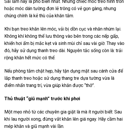
Sai lầm này là phổ biến nhất. Những chiếc móc treo hình tròn
hoặc móc dán tường đơn lẻ trông có vẻ gọn gàng, nhưng
chúng chính là kẻ thù của khăn tắm.
Khi bạn treo khăn lên móc, vải bị dồn cục và nhăn nhúm lại.
Không khí không thể lưu thông vào bên trong các nếp gấp,
khiến hơi ẩm bị mắc kẹt và sinh mùi chỉ sau vài giờ. Thay vào
đó, hãy sử dụng thanh treo dài. Nguyên tắc sống còn là: trải
rộng khăn hết mức có thể.
Nếu phòng tắm chật hẹp, hãy tận dụng mặt sau cánh cửa để
lắp thanh treo hoặc sử dụng thang tre dựa tường vừa là
điểm nhấn trang trí, vừa giúp khăn được “thở”.
Thủ thuật “giũ mạnh” trước khi phơi
Một mẹo nhỏ từ các chuyên gia giặt là mà ít người biết: Sau
khi lau người xong, đừng vắt khăn lên giá ngay. Hãy cầm hai
mép khăn và giũ mạnh vài lần.