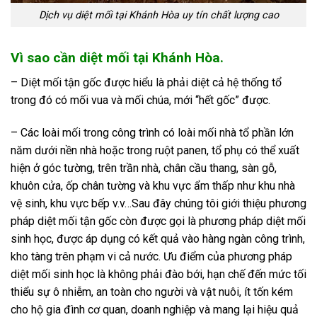
Dịch vụ diệt mối tại Khánh Hòa uy tín chất lượng cao
Vì sao cần diệt mối tại Khánh Hòa.
– Diệt mối tận gốc được hiểu là phải diệt cả hệ thống tổ
trong đó có mối vua và mối chúa, mới “hết gốc” được.
– Các loài mối trong công trình có loài mối nhà tổ phần lớn
năm dưới nền nhà hoặc trong ruột panen, tổ phụ có thể xuất
hiện ở góc tường, trên trần nhà, chân cầu thang, sàn gỗ,
khuôn cửa, ốp chân tường và khu vực ẩm thấp như khu nhà
vệ sinh, khu vực bếp v.v…Sau đây chúng tôi giới thiệu phương
pháp diệt mối tận gốc còn được gọi là phương pháp diệt mối
sinh học, được áp dụng có kết quả vào hàng ngàn công trình,
kho tàng trên phạm vi cả nước. Ưu điểm của phương pháp
diệt mối sinh học là không phải đào bới, hạn chế đến mức tối
thiểu sự ô nhiễm, an toàn cho người và vật nuôi, ít tốn kém
cho hộ gia đình cơ quan, doanh nghiệp và mang lại hiệu quả