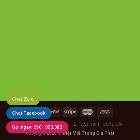
Chat Zalo
Chat Facebook
GIỚI THIỆU
TIN TỨC
LIÊN HỆ
CÂU HỎI THƯỜNG GẶP
Gọi ngay: 0901.000.380
Copyright 2026 ©
Diệt Mối Trung Gia Phát