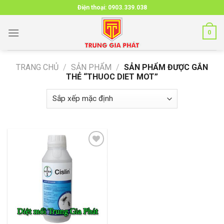
Skip
Điện thoại:
0903.339.038
to
content
0
TRANG CHỦ
/
SẢN PHẨM
/
SẢN PHẨM ĐƯỢC GẮN
THẺ “THUOC DIET MOT”
Add to
wishlist