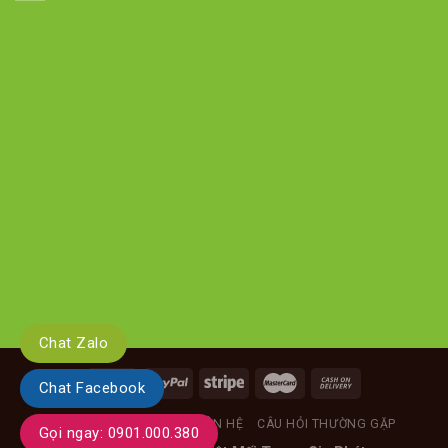
Chat Zalo
Chat Facebook
GIỚI THIỆU
TIN TỨC
LIÊN HỆ
CÂU HỎI THƯỜNG GẶP
Gọi ngay: 0901.000.380