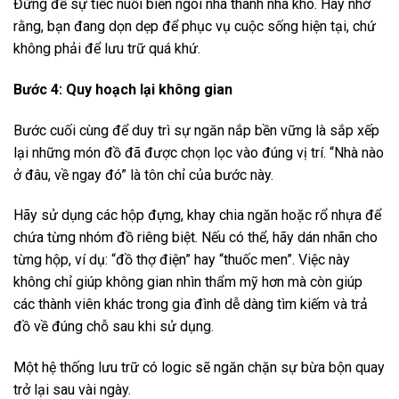
Đừng để sự tiếc nuối biến ngôi nhà thành nhà kho. Hãy nhớ
rằng, bạn đang dọn dẹp để phục vụ cuộc sống hiện tại, chứ
không phải để lưu trữ quá khứ.
Bước 4: Quy hoạch lại không gian
Bước cuối cùng để duy trì sự ngăn nắp bền vững là sắp xếp
lại những món đồ đã được chọn lọc vào đúng vị trí. “Nhà nào
ở đâu, về ngay đó” là tôn chỉ của bước này.
Hãy sử dụng các hộp đựng, khay chia ngăn hoặc rổ nhựa để
chứa từng nhóm đồ riêng biệt. Nếu có thể, hãy dán nhãn cho
từng hộp, ví dụ: “đồ thợ điện” hay “thuốc men”. Việc này
không chỉ giúp không gian nhìn thẩm mỹ hơn mà còn giúp
các thành viên khác trong gia đình dễ dàng tìm kiếm và trả
đồ về đúng chỗ sau khi sử dụng.
Một hệ thống lưu trữ có logic sẽ ngăn chặn sự bừa bộn quay
trở lại sau vài ngày.