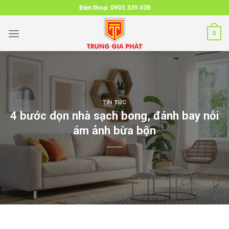
Skip
Điện thoại:
0903.339.038
to
content
0
TIN TỨC
4 bước dọn nhà sạch bong, đánh bay nỗi
ám ảnh bừa bộn