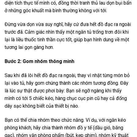
diện tích thực tế mình có, đồng thời tranh thủ lau dọn bụi bẩn
ở những góc khuất mà bình thường không với tới.
Đừng vừa dọn vừa suy nghĩ, hãy cứ đưa hết đồ đạc ra ngoài
trước đã. Cảm giác nhìn thấy một ngăn tủ trống trơn đôi khi
lại là liều thuốc tinh thần cực tốt, giúp bạn hình dung về một
tương lai gọn gàng hơn.
Bước 2: Gom nhóm thông minh
Sau khi đã lôi hết đồ đạc ra ngoài, thay vì nhặt từng món bỏ
lại vào tủ, hãy gom chúng thành các nhóm tương đồng. Đây
là lúc sự thật được phơi bày: Bạn sẽ ngỡ ngàng khi thấy
mình có tới 5 chiếc kéo, hàng chục cục pin cũ hay cả đống
dây sạc không biết của thiết bị nào.
Bạn có thể chia nhóm theo chức năng. Ví dụ, với ngăn kéo
phòng khách, hãy chia thành nhóm đồ y tế (dầu gió, băng
gạc), nhóm văn phòng phẩm (bút, kẹp ghim), nhóm kỹ thuật