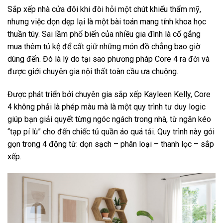
Sắp xếp nhà cửa đôi khi đòi hỏi một chút khiếu thẩm mỹ,
nhưng việc dọn dẹp lại là một bài toán mang tính khoa học
thuần túy. Sai lầm phổ biến của nhiều gia đình là cố gắng
mua thêm tủ kệ để cất giữ những món đồ chẳng bao giờ
dùng đến. Đó là lý do tại sao phương pháp Core 4 ra đời và
được giới chuyên gia nội thất toàn cầu ưa chuộng.
Được phát triển bởi chuyên gia sắp xếp Kayleen Kelly, Core
4 không phải là phép màu mà là một quy trình tư duy logic
giúp bạn giải quyết từng ngóc ngách trong nhà, từ ngăn kéo
“tạp pí lù” cho đến chiếc tủ quần áo quá tải. Quy trình này gói
gọn trong 4 động từ: dọn sạch – phân loại – thanh lọc – sắp
xếp.