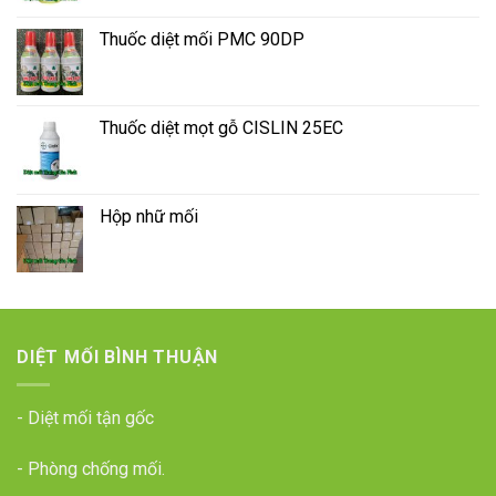
Thuốc diệt mối PMC 90DP
Thuốc diệt mọt gỗ CISLIN 25EC
Hộp nhữ mối
DIỆT MỐI BÌNH THUẬN
- Diệt mối tận gốc
- Phòng chống mối.